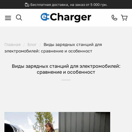
Skip
Бесплатная доставка, на заказ от 5 000 грн.
to
content
Главная
/
Блог
/
Виды зарядных станций для
электромобилей: сравнение и особенност
Виды зарядных станций для электромобилей:
сравнение и особенност