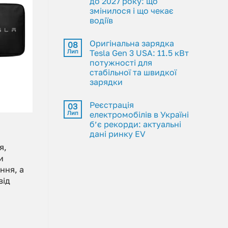
до 2027 року: що
змінилося і що чекає
водіїв
Оригінальна зарядка
08
Лип
Tesla Gen 3 USA: 11.5 кВт
потужності для
стабільної та швидкої
зарядки
Реєстрація
03
Лип
електромобілів в Україні
б’є рекорди: актуальні
дані ринку EV
я,
и
ння, а
від