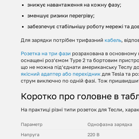
знижує навантаження на кожну фазу;
зменшує ризики перегріву;
забезпечує стабільнішу роботу мережі та до
Для зарядки потрібен трифазний
кабель
, відп
Розетка на три фази
розрахована в основному на
оснащені роз’ємом Type 2 та бортовим пристро
що не можна під’єднати американську Теслу до
якісний адаптер або перехідник
для Tesla та р
струм виключно по одній фазі. Тож пришвидши
Коротко про головне в таб
На практиці різні типи розеток для Тесли, хара
Параметр
Однофазна зарядка
Напруга
220 В