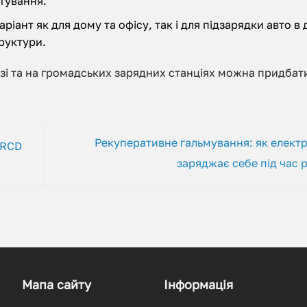
стування.
іант як для дому та офісу, так і для підзарядки авто в 
руктури.
озі та на громадських зарядних станціях можна придбат
Рекуперативне гальмування: як елект
 RCD
заряджає себе під час 
Мапа сайту
Інформація