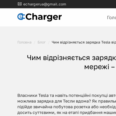
Skip
echargerua@gmail.com
to
content
Гол
Головна
/
Блог
/
Чим відрізняється зарядка Tesla ві
Чим відрізняється зарядка
мережі –
Власники Tesla та навіть потенційні покупці а
можлива зарядка для Тесли вдома? Як правильн
підійде звичайна побутова розетка або необхід
досить суттєвими, як на етапі придбання машин