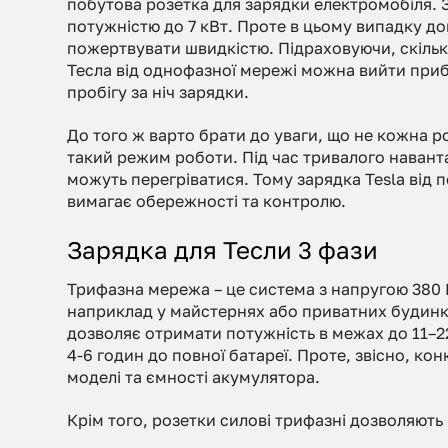
побутова розетка для зарядки електромобіля.
потужністю до 7 кВт. Проте в цьому випадку д
пожертвувати швидкістю. Підраховуючи, скіль
Тесла від однофазної мережі можна вийти приб
пробігу за ніч зарядки.
До того ж варто брати до уваги, що не кожна 
такий режим роботи. Під час тривалого наван
можуть перегріватися. Тому зарядка Tesla від 
вимагає обережності та контролю.
Зарядка для Тесли 3 фази
Трифазна мережа – це система з напругою 380 
наприклад у майстернях або приватних будинка
дозволяє отримати потужність в межах до 11–22 
4-6 годин до повної батареї. Проте, звісно, ко
моделі та ємності акумулятора.
Крім того, розетки силові трифазні дозволяють