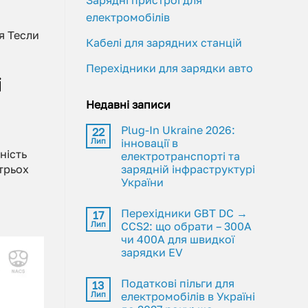
Зарядні пристрої для
електромобілів
я Тесли
Кабелі для зарядних станцій
Перехідники для зарядки авто
і
Недавні записи
Plug-In Ukraine 2026:
22
Лип
інновації в
ність
електротранспорті та
трьох
зарядній інфраструктурі
України
Перехідники GBT DC →
17
Лип
CCS2: що обрати – 300A
чи 400A для швидкої
зарядки EV
Податкові пільги для
13
Лип
електромобілів в Україні