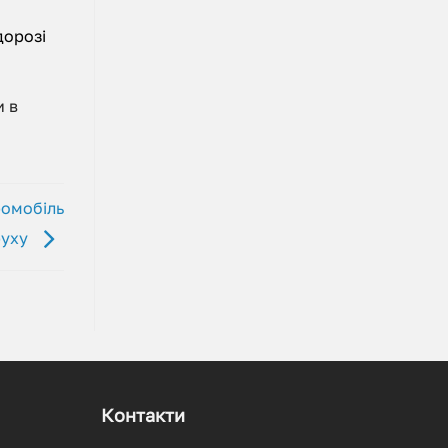
дорозі
и в
ромобіль
руху
Контакти