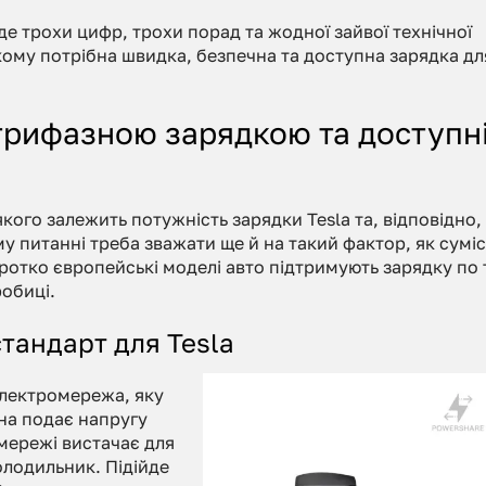
е трохи цифр, трохи порад та жодної зайвої технічної
кому потрібна швидка, безпечна та доступна зарядка дл
трифазною зарядкою та доступн
якого залежить потужність зарядки Tesla та, відповідно,
у питанні треба зважати ще й на такий фактор, як суміс
ротко європейські моделі авто підтримують зарядку по 
робиці.
тандарт для Tesla
електромережа, яку
она подає напругу
 мережі вистачає для
олодильник. Підійде