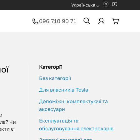
Українська
096 710 90 71
Категорії
ої
Без категорії
Для власників Tesla
Допоміжні комплектуючі та
аксесуари
и
Експлуатація та
ла? Чи
обслуговування електрокарів
екти є