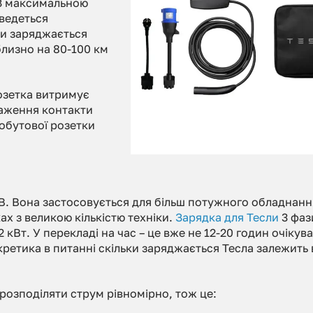
 З максимальною
оведеться
ки заряджається
лизно на 80-100 км
розетка витримує
таження контакти
побутової розетки
В. Вона застосовується для більш потужного обладнанн
х з великою кількістю техніки.
Зарядка для Тесли
3 фаз
кВт. У перекладі на час – це вже не 12-20 годин очікува
нкретика в питанні скільки заряджається Тесла залежить 
 розподіляти струм рівномірно, тож це: