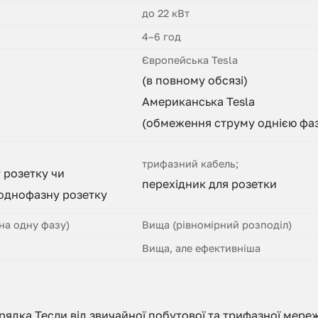
до 22 кВт
4–6 год
Європейська Tesla
(в повному обсязі)
Американська Tesla
(обмеження струму однією фа
трифазний кабель;
 розетку чи
перехідник для розетки
 однофазну розетку
на одну фазу)
Вища (рівномірний розподіл)
Вища, але ефективніша
рядка Тесли від звичайної побутової та трифазної мереж