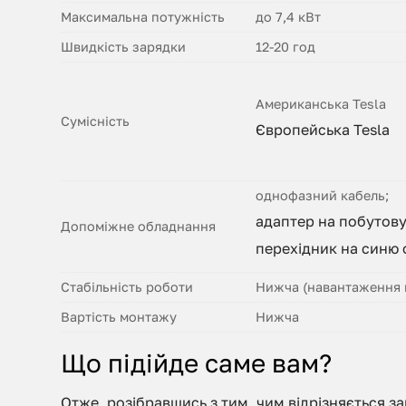
Максимальна потужність
до 7,4 кВт
Швидкість зарядки
12-20 год
Американська Tesla
Сумісність
Європейська Tesla
однофазний кабель;
адаптер на побутову
Допоміжне обладнання
перехідник на синю
Стабільність роботи
Нижча (навантаження 
Вартість монтажу
Нижча
Що підійде саме вам?
Отже, розібравшись з тим, чим відрізняється за