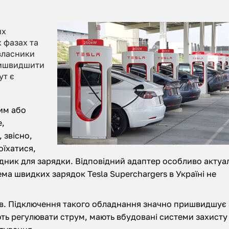
их
х фазах та
 власники
пришвидшити
ут є
ним або
е,
 звісно,
оїхатися,
хідник для зарядки. Відповідний адаптер особливо актуа
ема швидких зарядок Tesla Superchargers в Україні не
ів. Підключення такого обладнання значно пришвидшує
ть регулювати струм, мають вбудовані системи захисту