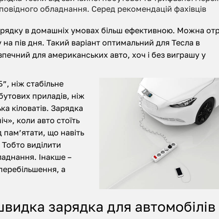
повідного обладнання. Серед рекомендацій фахівців
арядку в домашніх умовах більш ефективною. Можна от
на пів дня. Такий варіант оптимальний для Тесла в
зпечний для американських авто, хоч і без виграшу у
”, ніж стабільне
бутових приладів, ніж
ка кіловатів. Зарядка
іч», коли авто стоїть
д пам’ятати, що навіть
 Тобто виділити
ладнання. Інакше –
 перебільшення, а
швидка зарядка для автомобілів