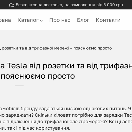
Безкоштовна доставка, на замовлення від 5 000 грн
овна
Каталог
Про нас
Блог
Контакти
д розетки та від трифазної мережі – пояснюємо просто
 Tesla від розетки та від трифазн
 пояснюємо просто
втомобілів бренду задаються низкою однакових питань. Ч
о заряджати? Скільки кіловат потрібно для зарядки Тес
не підключення до трифазної електромережі? Всі ці асп
и, так і під час користування.