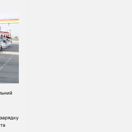
льний
 зарядку
 та