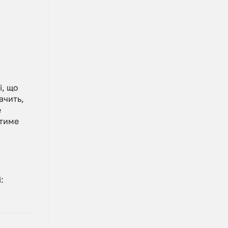
і, що
ачить,
е
атиме
: