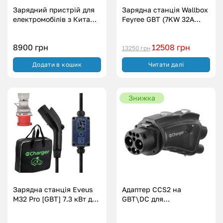
Зарядний пристрій для
Зарядна станція Wallbox
електромобілів з Китаю
Feyree GBT (7KW 32A
Eveus GBT (7.3 кВт.|32А)
220V)
8900
грн
12508
грн
13250
грн
Додати в кошик
Читати далі
Знижка
Зарядна станція Eveus
Адаптер CCS2 на
M32 Pro [GBT] 7.3 кВт для
GBT\DC для
електромобілів з
електромобілів з Китаю
регулюванням сили
(240 кВт.|300А)