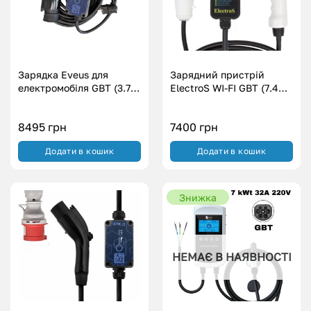
Зарядка Eveus для
Зарядний пристрій
електромобіля GBT (3.7
ElectroS WI-FI GBT (7.4
кВт.|16А)
кВт.|32А)
8495
грн
7400
грн
Додати в кошик
Додати в кошик
Знижка
НЕМАЄ В НАЯВНОСТІ