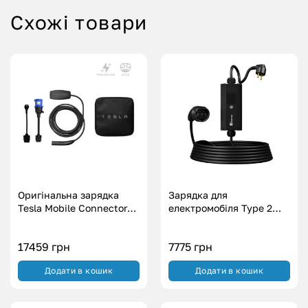
Схожі товари
Оригінальна зарядка
Зарядка для
Tesla Mobile Connector
електромобіля Type 2
Gen 3 USA PowerShare
Європейське авто
(16A|32A)
Svartex WI-FI (3.7
17459
грн
7775
грн
кВт.|16А)
Додати в кошик
Додати в кошик