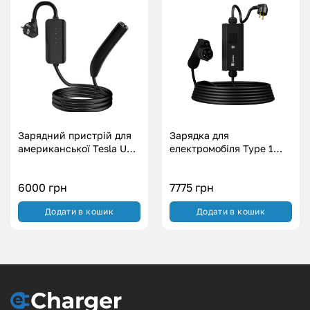
Зарядний пристрій для
Зарядка для
американської Tesla USA
електромобіля Type 1
– 16А (3.5 кВт)
Американське авто
Svartex WI-FI (3.7
6000
грн
7775
грн
кВт.|16А)
Додати в кошик
Додати в кошик