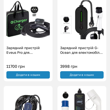
Зарядний пристрій
Зарядний пристрій G-
Eveus Pro для
Ocean для електомобіля
електромобілів GBT (3.7
з Китаю – GBT (3.5
кВт.|16A)
кВт.|16А)
11700
грн
3998
грн
Додати в кошик
Додати в кошик