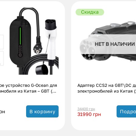
Скидка
НЕТ В НАЛИЧИИ
ое устройство G-Ocean для
Адаптер CCS2 на GBT\DC д
мобиля из Китая – GBT (3.5
электромобилей из Китая 
А)
кВт.|300А)
34400
грн
рн
В корзину
Подро
31990
грн