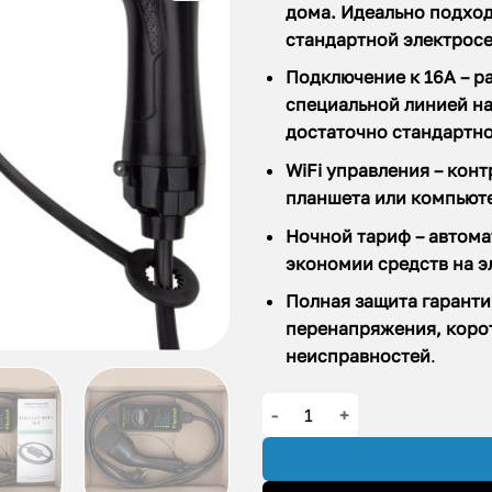
дома. Идеально подход
стандартной электросе
Подключение к 16А – р
специальной линией на
достаточно стандартн
WiFi управления – кон
планшета или компьюте
Ночной тариф – автома
экономии средств на э
Полная защита гаранти
перенапряжения, корот
неисправностей
.
Количество товара Зарядное 