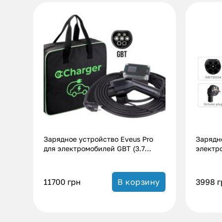
Зарядное устройство Eveus Pro
Зарядн
для электромобилей GBT (3.7
электро
кВт.|16A)
кВт.|16
11700
грн
3998
г
В корзину