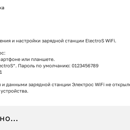
ка
ния и настройки зарядной станции ElectroS WiFi.
ос:
артфоне или планшете.
ectroS”. Пароль по умолчанию: 0123456789
1
и и данными зарядной станции Электрос WiFi не открыло
 устройства.
сно…