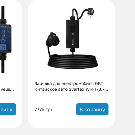
Зарядка для электромобиля GBT
Eveus
Китайское авто Svartex WI-FI (3.7
кВт.|16А)
7775
грн
рзину
В корзину