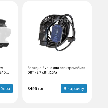
ля
Зарядка Eveus для электромобиля
(240
GBT (3.7 кВт.|16А)
8495
грн
бнее
В корзину