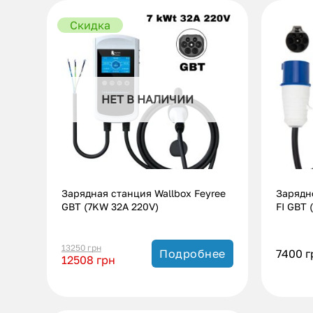
Скидка
НЕТ В НАЛИЧИИ
Зарядная станция Wallbox Feyree
Зарядно
GBT (7KW 32A 220V)
FI GBT 
13250
грн
7400
г
Подробнее
12508
грн