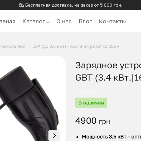
Бесплатная доставка, на заказ от 5 000 грн.
авная
Каталог
О нас
Блог
Контакты
ктромобилей
/
16А (до 3.5 кВт) - обычная розетка 220V
Зарядное устро
GBT (3.4 кВт.|1
В наличии
4900
грн
Мощность 3.5 кВт – оп