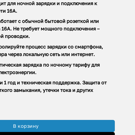
ит для ночной зарядки и подключения к
ти 16А.
аботает с обычной бытовой розеткой или
 16А. Не требует мощного подключения –
ой проводки.
тролируйте процесс зарядки со смартфона,
ра через локальную сеть или интернет.
тическая зарядка по ночному тарифу для
лектроэнергии.
и 1 год и техническая поддержка. Защита от
кого замыкания, утечки тока и других
устройство для ElectroS WI-FI GBT (3.4 кВт.|16А)
В корзину