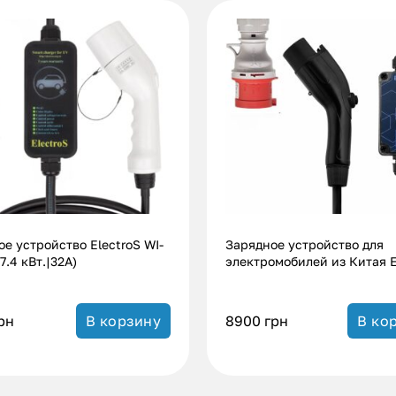
е устройство ElectroS WI-
Зарядное устройство для
(7.4 кВт.|32А)
электромобилей из Китая 
GBT (7.3 кВт.|32А)
рн
8900
грн
В корзину
В ко