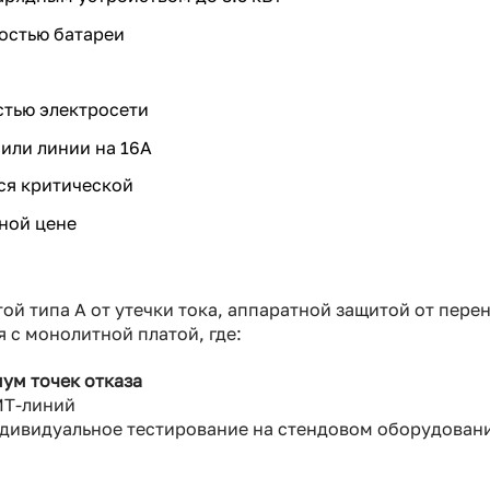
остью батареи
тью электросети
или линии на 16А
тся критической
ной цене
итой типа А от утечки тока, аппаратной защитой от пер
 с монолитной платой, где:
ум точек отказа
MT-линий
ндивидуальное тестирование на стендовом оборудован