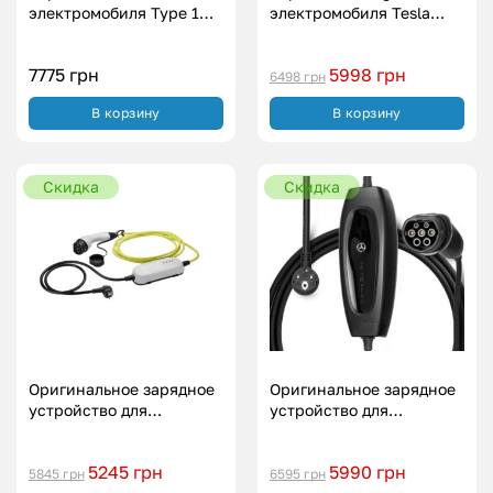
электромобиля Type 1
электромобиля Tesla
Американское авто
USA – NACS (3.5 кВт.|16А)
Svartex WI-FI (3.7
7775
грн
5998
грн
кВт.|16А)
6498
грн
В корзину
В корзину
Скидка
Скидка
Оригинальное зарядное
Оригинальное зарядное
устройство для
устройство для
Volkswagen – Type 2 (10А
Mercedes-Benz (1.5
| 2.2 кВт.)
кВт|8A)
5245
грн
5990
грн
5845
грн
6595
грн