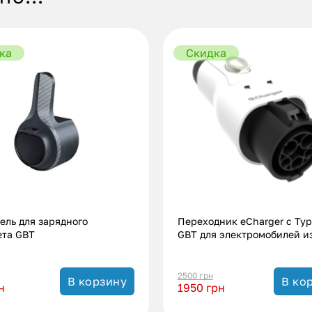
ка
Скидка
ель для зарядного
Переходник eCharger с Typ
ета GBT
GBT для электромобилей и
(7.4 кВт.|32А)
2500
грн
В корзину
В ко
н
1950
грн