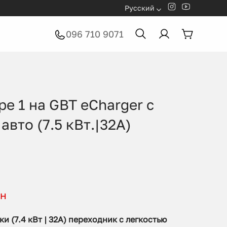
Русский
096 710 9071
e 1 на GBT eCharger с
авто (7.5 кВт.|32А)
рн
и (7.4 кВт | 32А) переходник с легкостью