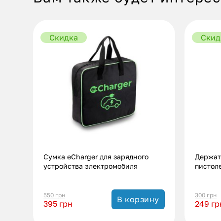
Скидка
Скид
Сумка eCharger для зарядного
Держат
устройства электромобиля
пистол
550
грн
300
грн
В корзину
395
грн
249
гр