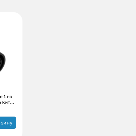
e 1 на
з Китая
рзину