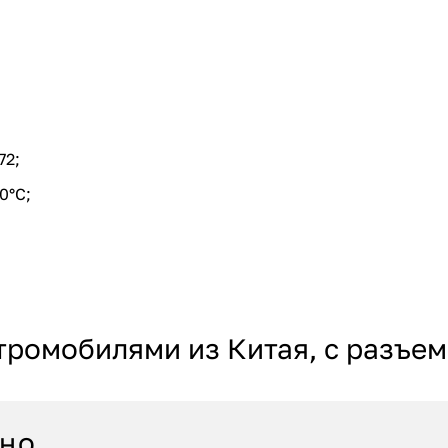
72;
0°C;
тромобилями из Китая, с разъем
сно…