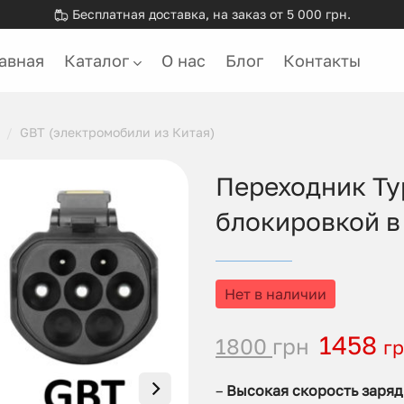
Бесплатная доставка, на заказ от 5 000 грн.
авная
Каталог
О нас
Блог
Контакты
/
GBT (электромобили из Китая)
Переходник Typ
блокировкой в 
Нет в наличии
1458
1800
грн
г
–
Высокая скорость зарядк