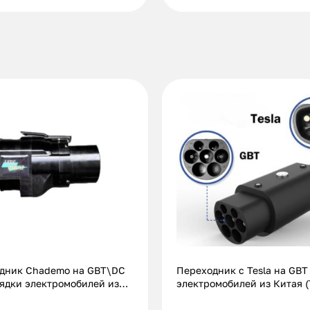
дник Chademo на GBT\DC
Переходник с Tesla на GBT
рядки электромобилей из
электромобилей из Китая (
60 кВт.|125A)
кВт.|32А)