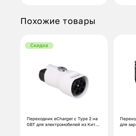
Похожие товары
Скидка
Переходник eCharger с Type 2 на
Перехо
GBT для электромобилей из Китая
для за
(22 кВт.|32А)
Китая (