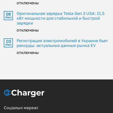
отключены
Оригинальная зарядка Tesla Gen 3 USA: 11,5
08
Июл
кВт мощности для стабильной и быстрой
зарядки
отключены
Регистрация электромобилей в Украине бьет
03
Июл
рекорды: актуальные данные рынка EV
отключены
Соціальні мережі