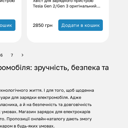
ристрою
Хвіст для зарядного пристрою
Tesla Gen 2/Gen 3 оригінальний
перероблений без заземлення
(32А|7.4 кВт)
2850
грн
кошик
Додати в кошик
6
7
омобіля: зручність, безпека та
ехнологічного життя. І для того, щоб щоденна
суари для зарядки електромобіля. Адже
асника, а й на безпечність та довговічність
 умовах.
Магазин зарядок для електрокарів
то. Пропозиції онлайн-каталогу дають змогу
каром в будь-яких умовах.