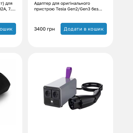
т) для
Адаптер для оригінального
2А, 7.3
пристрою Tesla Gen2/Gen3 без
заземлення (16А|32А)
3400
грн
кошик
Додати в кошик