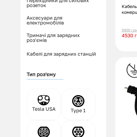
Перехідники для силових
розеток
Кабель
комерц
Аксесуари для
– Type 
електромобілів
5900
гр
Тримачі для зарядних
4530
роз'ємів
Кабелі для зарядних станцій
Тип розʼєму
Tesla USA
Type 1