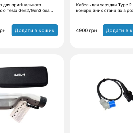
р для оригінального
Кабель для зарядки Type 2
ою Tesla Gen2/Gen3 без
комерційних станціях з ро
ення (16А|32А)
– Type 2 Hyundai (11 кВт.|2
грн
4900
грн
Додати в кошик
Додати в 