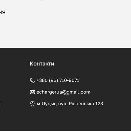
ня
ромобілів, що призначені для:
;
зарядного обладнання;
х, обладнання та інструментів, що поліпшують
Контакти
 його безпечність та зручність.
+380 (96) 710-9071
echargerua@gmail.com
еб власників авто та стосуються різних аспектів
рів.
і
м.Луцьк, вул. Рівненська 123
 пристрою — це базовий аксесуар, що має бути в
ння забезпечує не лише ефективну передачу енергії,