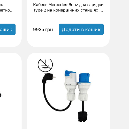
 на
Кабель Mercedes-Benz для зарядки
зеткою
Type 2 на комерційних станціях з
0А)
розеткою – Type 2 (22 кВт.|32А)
9935
грн
кошик
Додати в кошик