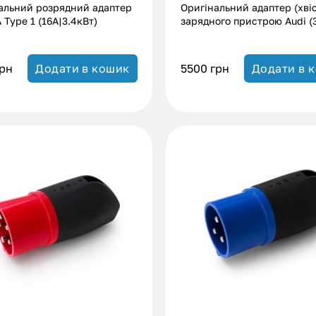
альний розрядний адаптер
Оригінальний адаптер (хвіс
 Type 1 (16А|3.4кВт)
зарядного пристрою Audi (3
kWt)
рн
5500
грн
Додати в кошик
Додати в 