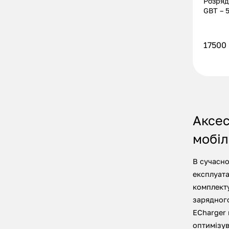
Розряд
GBT – 5
розетк
17500
Аксес
мобіл
В сучасно
експлуата
комплекту
зарядного
ECharger 
оптимізув