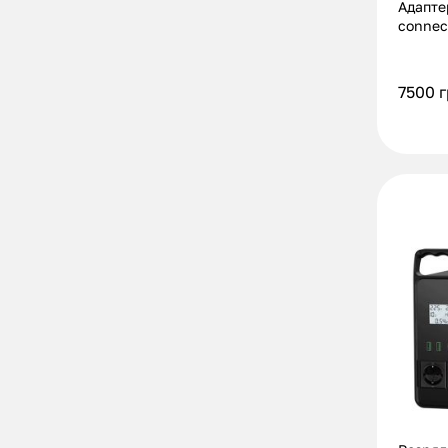
Адапте
connect
7500
г