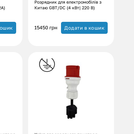
Розрядник для електромобілів з
32А)
Китаю GBT/DC (4 кВт| 220 В)
15450
грн
кошик
Додати в кошик