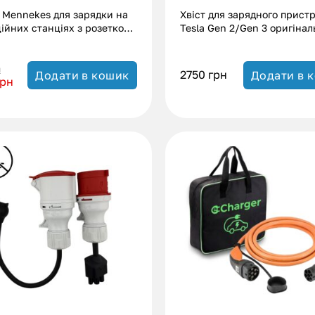
 Mennekes для зарядки на
Хвіст для зарядного прист
ійних станціях з розеткою
Tesla Gen 2/Gen 3 оригіна
2 (11 кВт.|20А)
перероблений без
заземлення(32А|7.4 кВт)
н
2750
грн
Додати в кошик
Додати в 
грн