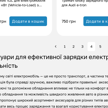
ник V2L для електромобіля
Тримач блоку зарядного п
 кВт (Vehicle-to-Load) з
для Audi e-tron
ами 220V
грн
750
грн
Додати в кошик
Додати в 
1
2
3
4
5
уари для ефективної зарядки електр
ьність
му світі електромобіль — це не просто транспорт, а частина т
ція була справді зручною, важливо підібрати правильні аксе
ючі та допоміжне обладнання впливає не тільки на комфорт вл
 обладнання та можливість швидкого живлення авто в різних
пропонує широкий асортимент аксесуарів для різних типів ав
ати весь процес заряджання та взагалі користування електро