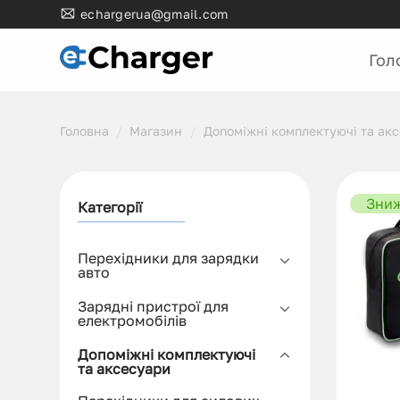
Skip
echargerua@gmail.com
to
content
Гол
Головна
/
Магазин
/
Допоміжні комплектуючі та ак
Зни
Категорії
Перехідники для зарядки
авто
Зарядні пристрої для
електромобілів
Допоміжні комплектуючі
та аксесуари