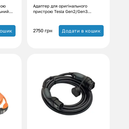
рою
Адаптер для оригінального
льний
пристрою Tesla Gen2/Gen3
(16А|32А)
2750
грн
кошик
Додати в кошик