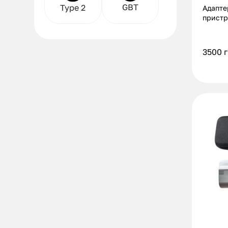
GBT
Type 2
Адапте
пристр
заземл
3500