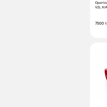
Оригін
V2L KIA
7500
г