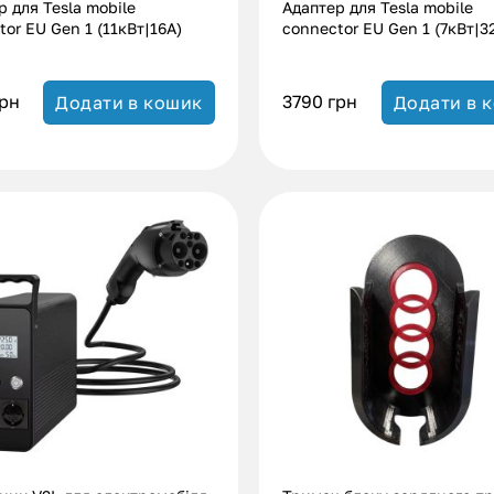
р для Tesla mobile
Адаптер для Tesla mobile
or EU Gen 1 (11кВт|16А)
connector EU Gen 1 (7кВт|
рн
3790
грн
Додати в кошик
Додати в 