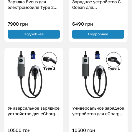
Зарядка Eveus для
Зарядное устройство G-
электромобиля Type 2
Ocean для
(3.7 кВт.|16А)
электромобиля Тесла –
NACS (3.5 кВт.|16А)
7900
грн
6490
грн
Подробнее
Подробнее
Универсальное зарядное
Универсальное зарядное
устройство для eCharger
устройство для eCharger
WiFi – для авто из
WiFi – для авто из
Европы Type 2 (7
Америки Type 1 (7
10500
грн
10500
грн
кВт.|32А)
кВт.|32А)