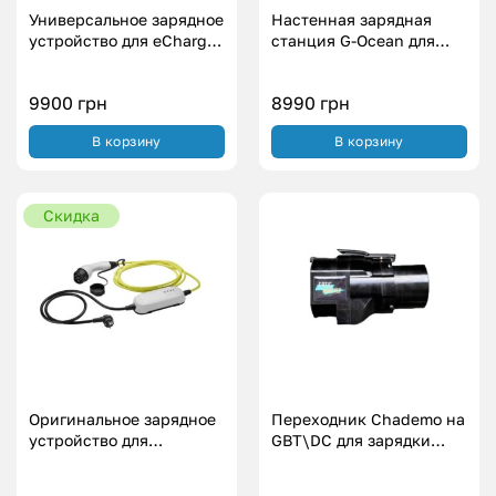
Универсальное зарядное
Настенная зарядная
устройство для eCharger
станция G-Ocean для
WiFi – для авто из Китая
электромобиля из
GBT (7 кВт.|32А)
Америки – Type 1 (7
9900
грн
8990
грн
кВт.|32А)
В корзину
В корзину
Скидка
Оригинальное зарядное
Переходник Chademo на
устройство для
GBT\DC для зарядки
Volkswagen – Type 2 (10А
электромобилей из
| 2.2 кВт.)
Китая (60 кВт.|125A)