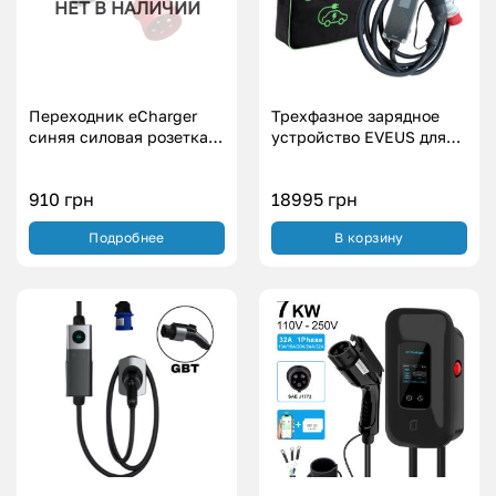
НЕТ В НАЛИЧИИ
Переходник eCharger
Трехфазное зарядное
синяя силовая розетка –
устройство EVEUS для
красная силовая
электромобиля Type 2
трехфазная вилка (7.4
(22кВт.|32А)
910
грн
18995
грн
кВт.|32А|1-фаза)
Подробнее
В корзину