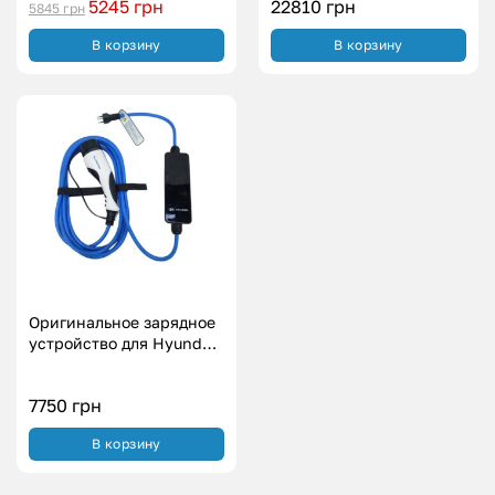
5245
грн
22810
грн
5845
грн
В корзину
В корзину
Оригинальное зарядное
устройство для Hyundai
Type 2 (12А|2.7 кВт)
7750
грн
В корзину