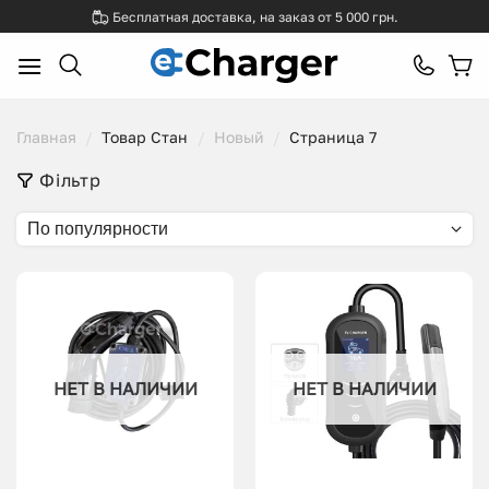
Skip
Бесплатная доставка, на заказ от 5 000 грн.
to
content
Главная
/
Товар Стан
/
Новый
/
Страница 7
Фільтр
По популярности
НЕТ В НАЛИЧИИ
НЕТ В НАЛИЧИИ