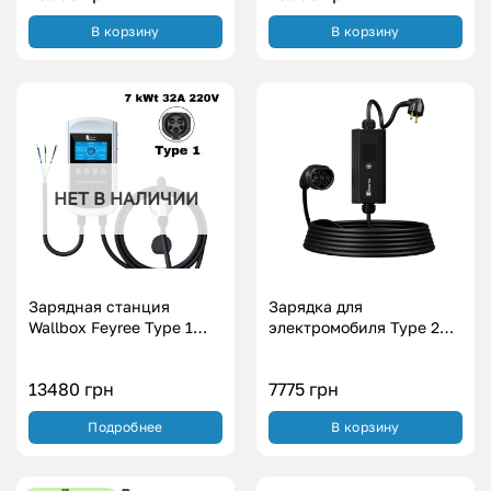
В корзину
В корзину
НЕТ В НАЛИЧИИ
Зарядная станция
Зарядка для
Wallbox Feyree Type 1
электромобиля Type 2
(7KW 32A 220V)
Европейское авто
Svartex WI-FI (3.7
13480
грн
7775
грн
кВт.|16А)
Подробнее
В корзину