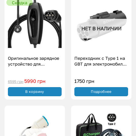
Скидка
НЕТ В НАЛИЧИИ
Оригинальное зарядное
Переходник с Type 1 на
устройство для
GBT для электромобилей
Mercedes-Benz (1.5
из Китая (32А, 7 кВт)
кВт|8A)
5990
грн
1750
грн
6595
грн
В корзину
Подробнее