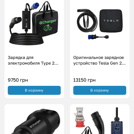
Зарядка для
Оригинальное зарядное
электромобиля Type 2
устройство Tesla Gen 2
Европейское авто
USA (32A|7.3 кВт)
Svartex WI-FI (7.4
9750
грн
13150
грн
кВт.|32А)
В корзину
В корзину