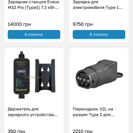
Зарядная станция Eveus
Зарядка для
M32 Pro [Type1] 7.3 кВт
электромобиля Type 1
для электромобилей с
Американское авто
регулировкой силы тока
Svartex WI-FI (7.4
14000
грн
9750
грн
7А – 32А
кВт.|32А)
В корзину
В корзину
Держатель для
Переходник V2L на
зарядного устройства
разъем Type 2 для
ElectroS
отдачи электроэнергии
(3.5 кВт.|16А)
350
грн
2210
грн