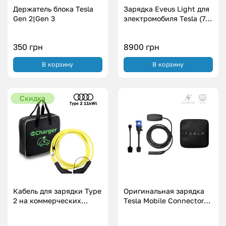
Держатель блока Tesla
Зарядка Eveus Light для
Gen 2|Gen 3
электромобиля Tesla (7.3
кВт.|32А)
350
грн
8900
грн
В корзину
В корзину
Скидка
Кабель для зарядки Type
Оригинальная зарядка
2 на коммерческих
Tesla Mobile Connector
станциях с розеткой –
Gen 3 USA PowerShare
Type 2 Audi (11 кВт.|20А)
(16A|32A)