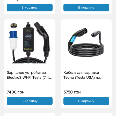
В корзину
В корзину
Зарядное устройство
Кабель для зарядки
ElectroS WI-FI Tesla (7.4
Тесла (Tesla USA) на
кВт.|32А)
станции Type 2 (7.6
кВт.|32А)
7400
грн
5750
грн
В корзину
В корзину