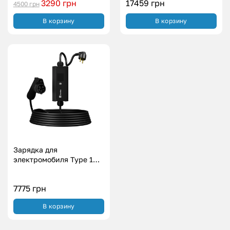
3290
грн
17459
грн
4500
грн
В корзину
В корзину
Зарядка для
электромобиля Type 1
Американское авто
Svartex WI-FI (3.7
7775
грн
кВт.|16А)
В корзину