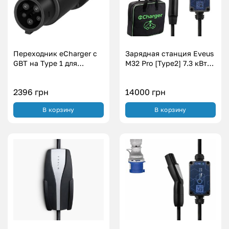
Переходник eCharger с
Зарядная станция Eveus
GBT на Type 1 для
M32 Pro [Type2] 7.3 кВт
электромобилей из США
для электромобилей с
(7.4 кВт.|32А)
регулировкой силы тока
2396
грн
14000
грн
[7А – 32А]
В корзину
В корзину